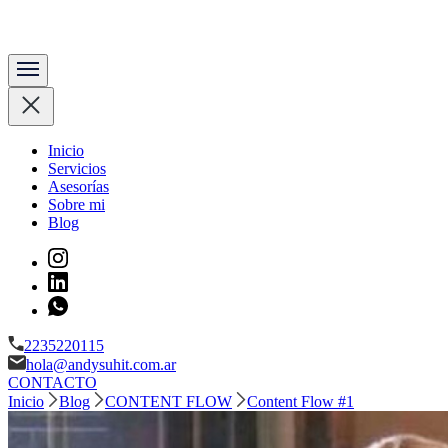
Content manager & copywriter
Andy Suhit
Inicio
Servicios
Asesorías
Sobre mi
Blog
2235220115
hola@andysuhit.com.ar
CONTACTO
Inicio
Blog
CONTENT FLOW
Content Flow #1