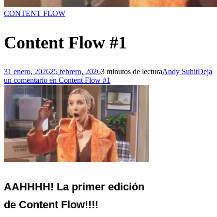
CONTENT FLOW
Content Flow #1
31 enero, 2026
25 febrero, 2026
3 minutos de lectura
Andy Suhit
Deja
un comentario
en Content Flow #1
AAHHHH! La primer edición
de
C
o
n
t
e
n
t
F
l
o
w
!!!!