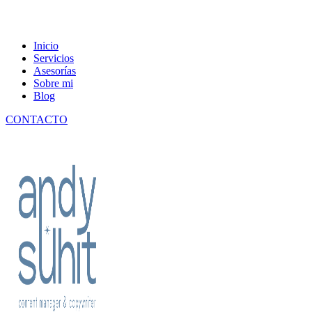
Content manager & copywriter
Inicio
Andy Suhit
Servicios
Asesorías
Sobre mi
Blog
CONTACTO