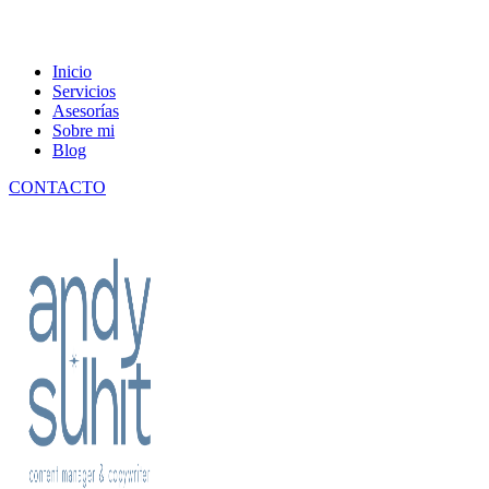
Content manager & copywriter
Inicio
Andy Suhit
Servicios
Asesorías
Sobre mi
Blog
CONTACTO