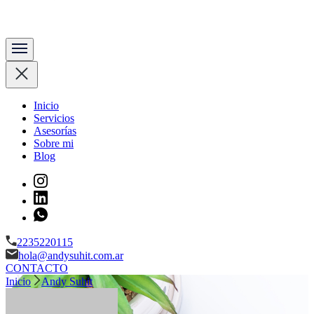
Content manager & copywriter
Andy Suhit
Inicio
Servicios
Asesorías
Sobre mi
Blog
2235220115
hola@andysuhit.com.ar
CONTACTO
Inicio
Andy Suhit