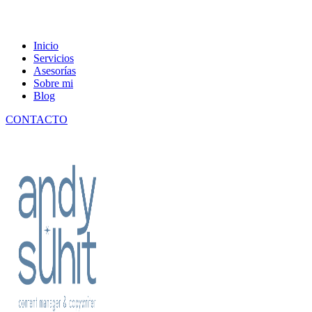
Content manager & copywriter
Inicio
Andy Suhit
Servicios
Asesorías
Sobre mi
Blog
CONTACTO