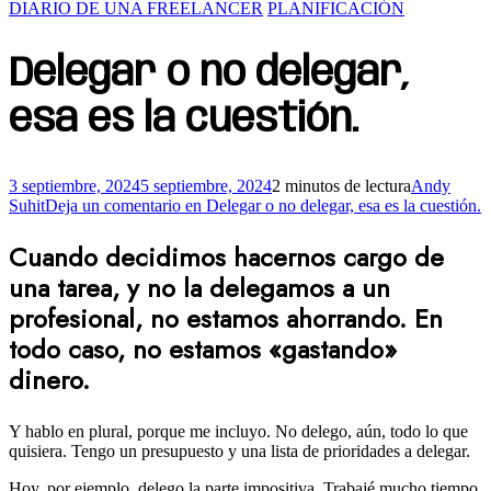
DIARIO DE UNA FREELANCER
PLANIFICACIÓN
Delegar o no delegar,
esa es la cuestión.
3 septiembre, 2024
5 septiembre, 2024
2 minutos de lectura
Andy
Suhit
Deja un comentario
en Delegar o no delegar, esa es la cuestión.
Cuando decidimos hacernos cargo de
una tarea, y no la delegamos a un
profesional, no estamos ahorrando. En
todo caso, no estamos «gastando»
dinero.
Y hablo en plural, porque me incluyo. No delego, aún, todo lo que
quisiera. Tengo un presupuesto y una lista de prioridades a delegar.
Hoy, por ejemplo, delego la parte impositiva. Trabajé mucho tiempo