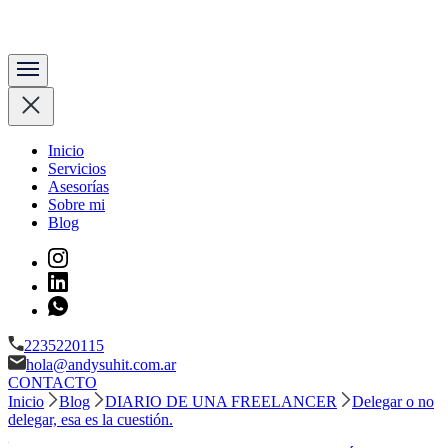
Content manager & copywriter
Andy Suhit
Inicio
Servicios
Asesorías
Sobre mi
Blog
2235220115
hola@andysuhit.com.ar
CONTACTO
Inicio
Blog
DIARIO DE UNA FREELANCER
Delegar o no
delegar, esa es la cuestión.